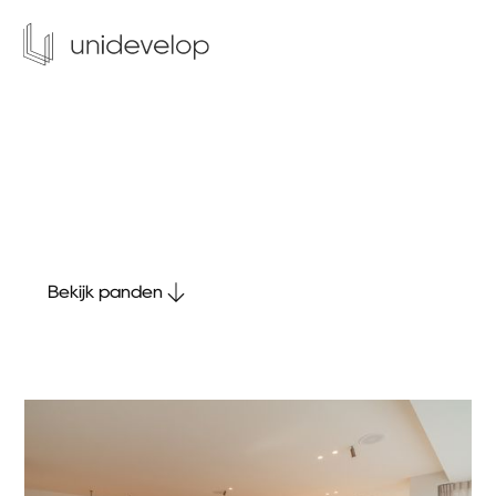
Vanaf €
3.895.000
Project Matignon
Albertplein 6, 8300 Knokke
Bekijk panden