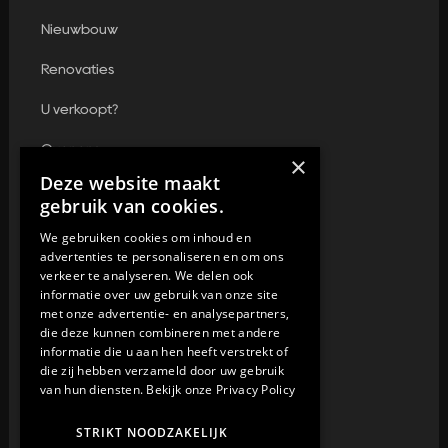
Nieuwbouw
Renovaties
U verkoopt?
Over ons
×
Deze website maakt
Contact
gebruik van cookies.
We gebruiken cookies om inhoud en
advertenties te personaliseren en om ons
Contact
verkeer te analyseren. We delen ook
informatie over uw gebruik van onze site
052 89 56 42
met onze advertentie- en analysepartners,
die deze kunnen combineren met andere
info@unidevelop.be
informatie die u aan hen heeft verstrekt of
die zij hebben verzameld door uw gebruik
Drukkerijstraat 11, B-9240 Zele
van hun diensten.
Bekijk onze Privacy Policy
BE0768.275.731
STRIKT NOODZAKELIJK