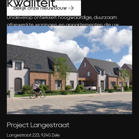
kwaliteit.
Bekijk onze nieuwbouw
Unidevelop ontwikkelt hoogwaardige, duurzaam
afgewerkte woningen en appartementen die uw
toekomst verrijken en een zorgeloze woonervaring
garanderen.
Ontdek onze nieuwbouw
Project Langestraat
Langestraat 223, 9240 Zele