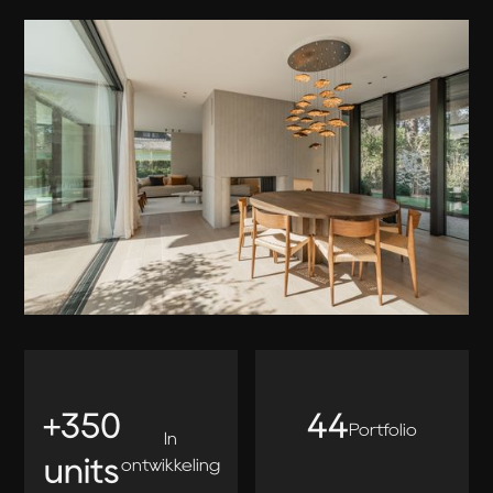
+350
44
Portfolio
In
units
ontwikkeling